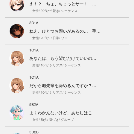
え！？ ちょ、ちょっとサー！ …
女性/ 20代〜/ 驚き/ シーケンス
3B1A
ねえ、ひとつお願いがあるの… 手…
女性/ 20代〜/ 日常/ ソロ
1C1A
あなたは、もう望むだけでいいの…
男性/ 10代/ シリアス/ シーケンス
1C1A
だから廻先輩を諦めるんですか？…
男性/ 10代/ シリアス/ シーケンス
5B2A
よくわかんないけど、あたしはこ…
女性/ 幼少/ 気づき/ グループ
5D2B