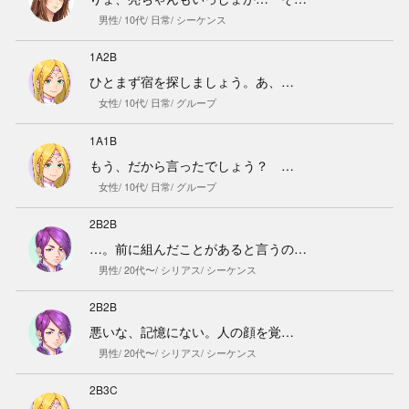
男性/ 10代/ 日常/ シーケンス
1A2B
ひとまず宿を探しましょう。あ、…
女性/ 10代/ 日常/ グループ
1A1B
もう、だから言ったでしょう？ …
女性/ 10代/ 日常/ グループ
2B2B
…。前に組んだことがあると言うの…
男性/ 20代〜/ シリアス/ シーケンス
2B2B
悪いな、記憶にない。人の顔を覚…
男性/ 20代〜/ シリアス/ シーケンス
2B3C