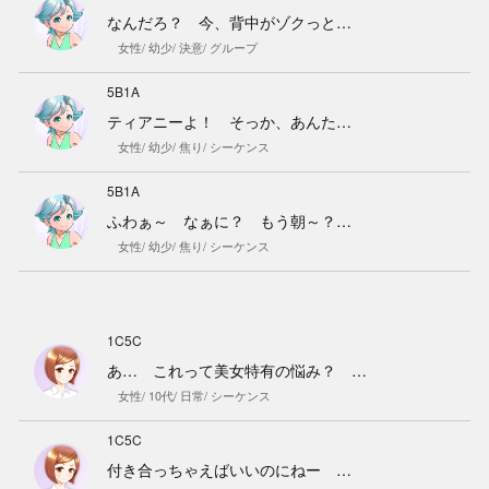
なんだろ？ 今、背中がゾクっと…
女性/ 幼少/ 決意/ グループ
5B1A
ティアニーよ！ そっか、あんた…
女性/ 幼少/ 焦り/ シーケンス
5B1A
ふわぁ～ なぁに？ もう朝～？…
女性/ 幼少/ 焦り/ シーケンス
1C5C
あ… これって美女特有の悩み？ …
女性/ 10代/ 日常/ シーケンス
1C5C
付き合っちゃえばいいのにねー …