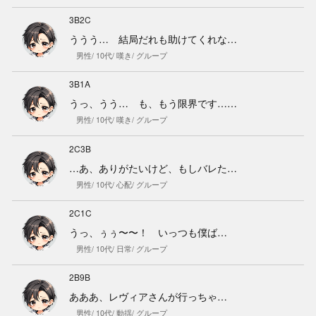
3B2C
ううう… 結局だれも助けてくれな…
男性/ 10代/ 嘆き/ グループ
3B1A
うっ、うう… も、もう限界です……
男性/ 10代/ 嘆き/ グループ
2C3B
…あ、ありがたいけど、もしバレた…
男性/ 10代/ 心配/ グループ
2C1C
うっ、ぅぅ〜〜！ いっつも僕ば…
男性/ 10代/ 日常/ グループ
2B9B
あああ、レヴィアさんが行っちゃ…
男性/ 10代/ 動揺/ グループ