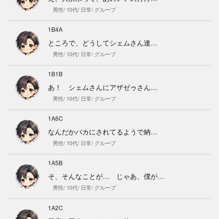
男性/ 10代/ 日常/ グループ
1B4A
ところで、どうしてシェムさん達…
男性/ 10代/ 日常/ グループ
1B1B
あ！ シェムさんにアザゼゥさん…
男性/ 10代/ 日常/ グループ
1A6C
なんだかバカにされてるようで納…
男性/ 10代/ 日常/ グループ
1A5B
そ、そんなことが… じゃあ、僕が…
男性/ 10代/ 日常/ グループ
1A2C