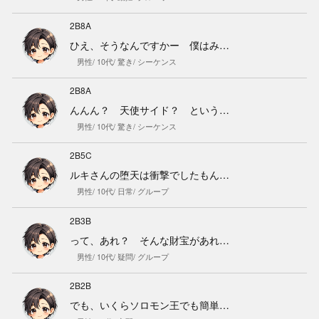
2B8A
ひえ、そうなんですかー 僕はみ…
男性/ 10代/ 驚き/ シーケンス
2B8A
んんん？ 天使サイド？ という…
男性/ 10代/ 驚き/ シーケンス
2B5C
ルキさんの堕天は衝撃でしたもん…
男性/ 10代/ 日常/ グループ
2B3B
って、あれ？ そんな財宝があれ…
男性/ 10代/ 疑問/ グループ
2B2B
でも、いくらソロモン王でも簡単…