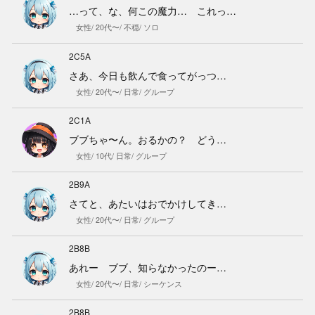
…って、な、何この魔力… これっ…
女性/ 20代〜/ 不穏/ ソロ
2C5A
さあ、今日も飲んで食ってがっつ…
女性/ 20代〜/ 日常/ グループ
2C1A
ブブちゃ〜ん。おるかの？ どう…
女性/ 10代/ 日常/ グループ
2B9A
さてと、あたいはおでかけしてき…
女性/ 20代〜/ 日常/ グループ
2B8B
あれー ブブ、知らなかったのー…
女性/ 20代〜/ 日常/ シーケンス
2B8B