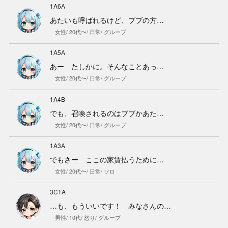
1A6A
あたいも呼ばれるけど、ブブの方…
女性/ 20代〜/ 日常/ グループ
1A5A
あー たしかに。そんなことあっ…
女性/ 20代〜/ 日常/ グループ
1A4B
でも、召喚されるのはブブかあた…
女性/ 20代〜/ 日常/ グループ
1A3A
でもさー ここの家賃払うために…
女性/ 20代〜/ 日常/ ソロ
3C1A
…も、もういいです！ みなさんの…
男性/ 10代/ 怒り/ グループ