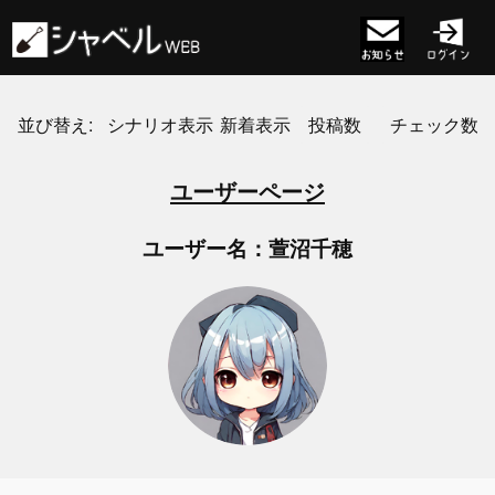
並び替え:
シナリオ表示
新着表示
投稿数
チェック数
ユーザーページ
ユーザー名：
萱沼千穂