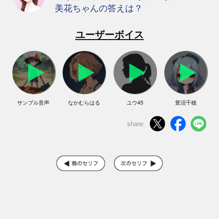
美花ちゃんの答えは？
ユーザーボイス
サンプル音声
なかむらはる
ユウ45
萱沼千穂
share: