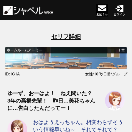
セリフ詳細
ID:1C1A
女性/10代/日常/グループ
ゆーず、おーはよ！ ねえ聞いた？
3年の高橋先輩！ 昨日…美花ちゃん
に…告白したんだってー！
おはようえっちゃん。相変わらずそう
いう情報早いね～ それでそれで？