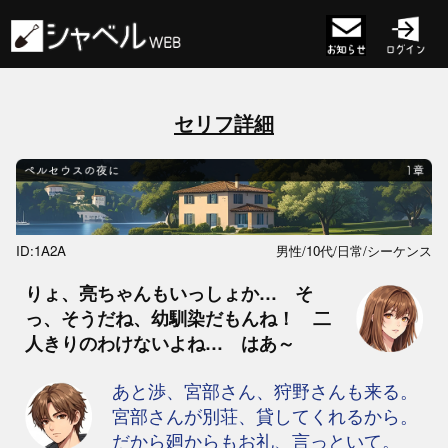
セリフ詳細
ID:1A2A
男性/10代/日常/シーケンス
りょ、亮ちゃんもいっしょか… そ
っ、そうだね、幼馴染だもんね！ 二
人きりのわけないよね… はあ～
あと渉、宮部さん、狩野さんも来る。
宮部さんが別荘、貸してくれるから。
だから廻からもお礼、言っといて。