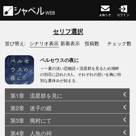
セリフ選択
シナリオ表示
並び替え:
新着表示
投稿数
チェック数
ペルセウスの夜に
＜一夏の淡い恋物語＞流星群を見るため湖畔
の別荘に訪れた6人。それぞれの想いを胸に特
別な夏休みが始まる。
第1章 流星群を見に
第2章 迷子の廻
第3章 廃村にて
第4章 人魚の祠