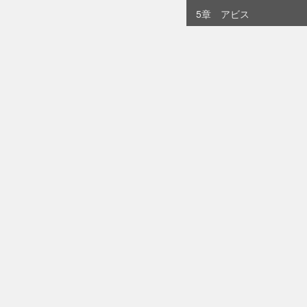
5章 アビス