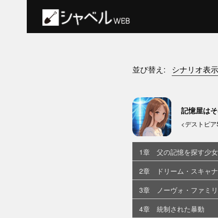
シナリオ表
並び替え:
記憶屋はそ
<デストピア
1章 父の記憶を探す少女
2章 ドリーム・スキャナ
3章 ノーヴォ・ファミ
4章 統制された暴動