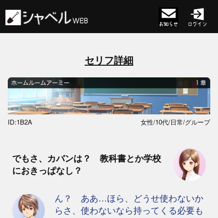
セリフ詳細
ID:1B2A
女性/10代/日常/グループ
でもさ、カバンは？ 教科書とか学校
におきっぱなし？
ん？ ああ…ほら、どうせ使わないか
らさ、使わないなら持ってくる必要も