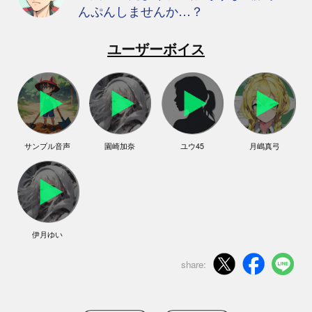
んぷんしませんか…？
ユーザーボイス
サンプル音声
園崎加奈
ユウ45
月嶋真弓
伊月ゆい
share: